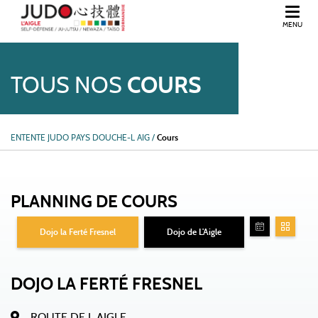
MENU
BIENVENUE DANS L'ORNE, EN NORMANDIE.
TOUS NOS
COURS
ENTENTE JUDO PAYS DOUCHE-L AIG
/
Cours
PLANNING DE COURS
Dojo la Ferté Fresnel
Dojo de L'Aigle
DOJO LA FERTÉ FRESNEL
ROUTE DE L AIGLE