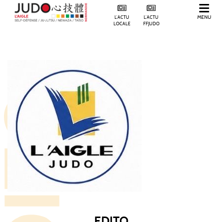
MENU
L'ACTU
L'ACTU
LOCALE
FFJUDO
BIENVENUE DANS L'ORNE, EN NORMANDIE.
EDITO