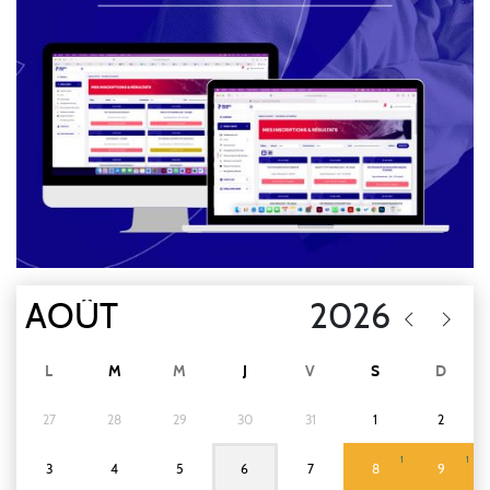
L
M
M
J
V
S
D
27
28
29
30
31
1
2
1
1
3
4
5
6
7
8
9