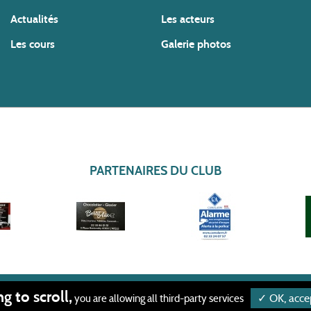
Actualités
Les acteurs
Les cours
Galerie photos
PARTENAIRES DU CLUB
g to scroll,
PROTECTION DES 
✓ OK, accep
you are allowing all third-party services