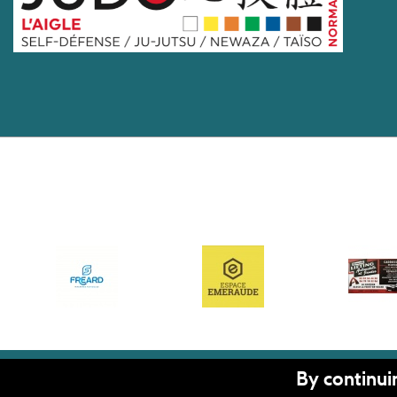
By continuin
RÉALISATION
KOREDGE