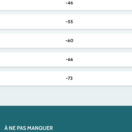
-46
-55
-60
-66
-73
À NE PAS MANQUER