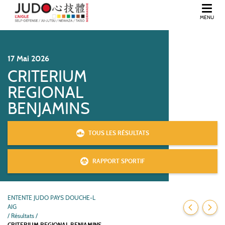
MENU
BIENVENUE DANS L'ORNE, EN NORMANDIE.
17
Mai
2026
CRITERIUM
REGIONAL
BENJAMINS
TOUS LES RÉSULTATS
RAPPORT SPORTIF
ENTENTE JUDO PAYS DOUCHE-L
AIG
/
Résultats /
CRITERIUM REGIONAL BENJAMINS