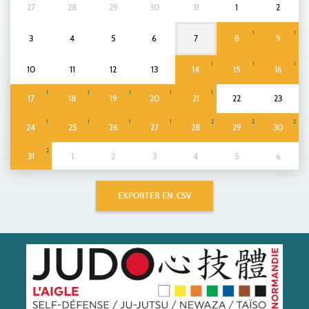
27
28
29
30
31
1
2
1
1
3
4
5
6
7
8
9
1
1
1
10
11
12
13
14
15
16
1
1
1
1
1
17
18
19
20
21
22
23
1
1
1
1
2
2
2
24
25
26
27
28
29
30
2
31
1
2
3
4
5
6