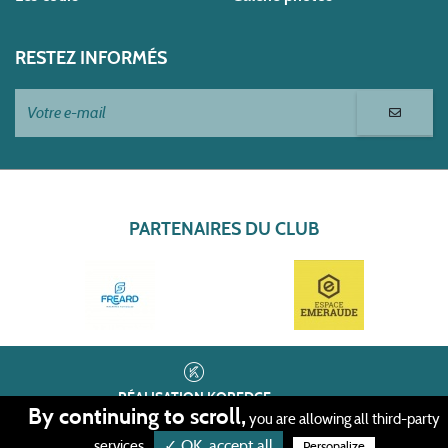
RESTEZ INFORMÉS
PARTENAIRES DU CLUB
RÉALISATION
KOREDGE
By continuing to scroll,
you are allowing all third-party
PROTECTION DES DONNÉES
•
✓ OK, accept all
GESTION DES COOKIES
•
MENTIONS LÉGALES
services
Personalize